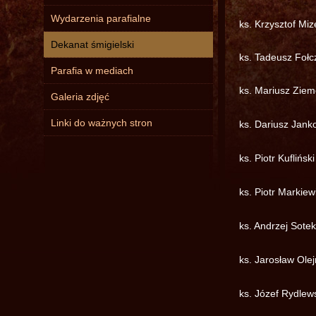
Wydarzenia parafialne
ks. Krzysztof Miz
Dekanat śmigielski
ks. Tadeusz Fołc
Parafia w mediach
ks. Mariusz Zie
Galeria zdjęć
Linki do ważnych stron
ks. Dariusz Jank
ks. Piotr Kuflińsk
ks. Piotr Markie
ks. Andrzej Sotek
ks. Jarosław Olej
ks. Józef Rydlew